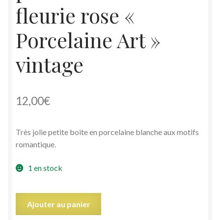
fleurie rose «
Porcelaine Art »
vintage
12,00
€
Très jolie petite boite en porcelaine blanche aux motifs
romantique.
1 en stock
quantité
Ajouter au panier
de