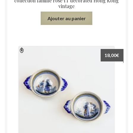
collection famille rose YT decorated Hong Kong
vintage
Ajouter au panier
18,00
€