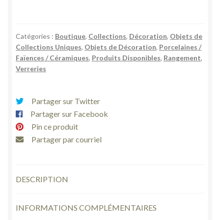
Boite
à
pilule
Catégories :
Boutique
,
Collections
,
Décoration
,
Objets de
porcelaine
Collections Uniques
,
Objets de Décoration
,
Porcelaines /
blanche
Faïences / Céramiques
,
Produits Disponibles
,
Rangement
,
fleurie
Verreries
rose
«
Partager sur Twitter
Porcelaine
Partager sur Facebook
Art
»
Pin ce produit
vintage
Partager par courriel
DESCRIPTION
INFORMATIONS COMPLÉMENTAIRES