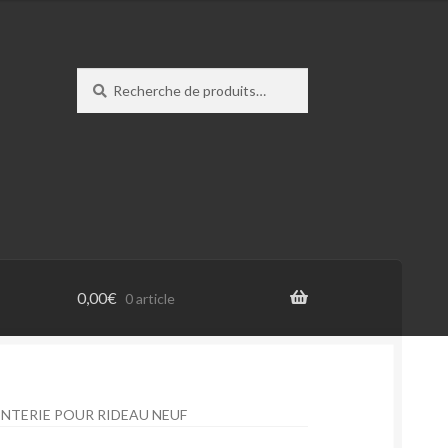
Recherche
Recherche
pour :
0,00
€
0 article
NTERIE POUR RIDEAU NEUF