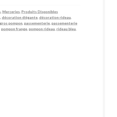
s
,
Merceries
,
Produits Disponibles
c
,
décoration élégante
,
décoration rideau
,
gros pompon
,
passementerie
,
passementerie
,
pompon frange
,
pompon rideau
,
rideau bleu
,