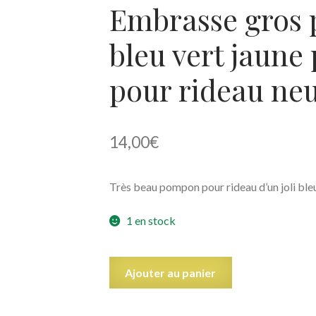
Embrasse gros
bleu vert jaune
pour rideau ne
14,00
€
Très beau pompon pour rideau d’un joli bleu 
1 en stock
quantité
Ajouter au panier
de
Embrasse