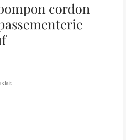
 pompon cordon
 passementerie
uf
clair.