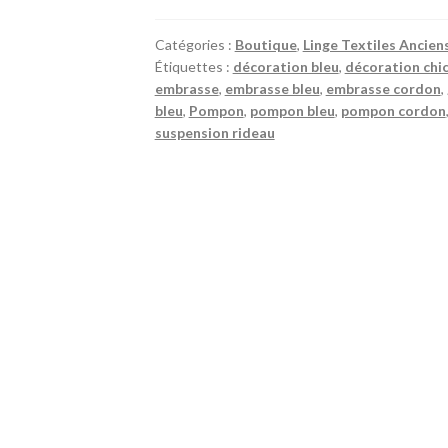
gros
pompon
Catégories :
Boutique
,
Linge Textiles Ancien
cordon
Étiquettes :
décoration bleu
,
décoration chi
bleu
embrasse
,
embrasse bleu
,
embrasse cordon
,
vert
bleu
,
Pompon
,
pompon bleu
,
pompon cordon
jaune
suspension rideau
passementerie
pour
rideau
neuf