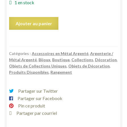
1 en stock
quantité
Ajouter au panier
de
Lot
2
boites
Catégories :
Accessoires en Métal Argenté
,
Argenterie /
bonbonnières
Métal Argenté
,
Bijoux
,
Boutique
,
Collections
,
Décoration
,
en
Objets de Collections Uniques
,
Objets de Décoration
,
métal
Produits Disponibles
,
Rangement
argenté
Lancret
Partager sur Twitter
Le
Partager sur Facebook
moulinet
et
Pin ce produit
le
Partager par courriel
Printemps
de