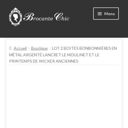
Aller
Aller
Menu
à
au
la
contenu
Ouvrir
navigation
Boutique
le
menu
Ouvrir
Accueil
Boutique
LOT 2 BOITES BONBONNIÈRES EN
Tous les produits
enfant
le
MÉTAL ARGENTÉ LANCRET LE MOULINET ET LE
PRINTEMPS DE WICKER ANCIENNES
menu
Livre d’Or
enfant
Contact
Mon compte