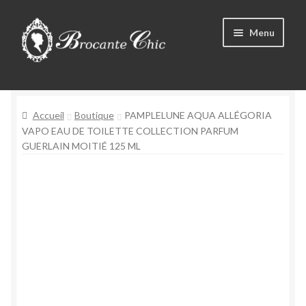
Aller
Aller
Menu
à
au
la
contenu
Ouvrir
navigation
Boutique
le
menu
Ouvrir
Accueil
Boutique
PAMPLELUNE AQUA ALLÉGORIA
Tous les produits
enfant
le
VAPO EAU DE TOILETTE COLLECTION PARFUM
GUERLAIN MOITIÉ 125 ML
menu
Livre d’Or
enfant
Contact
Mon compte