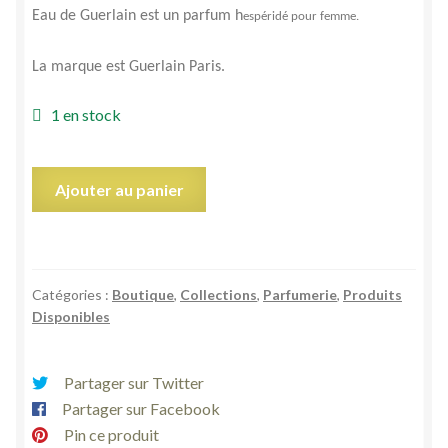
Eau de Guerlain est un parfum
h
espéridé pour femme.
La marque est Guerlain Paris.
1 en stock
quantité
Ajouter au panier
de
Pamplelune
aqua
allégoria
Catégories :
Boutique
,
Collections
,
Parfumerie
,
Produits
vapo
Disponibles
eau
de
toilette
Partager sur Twitter
collection
Partager sur Facebook
parfum
Pin ce produit