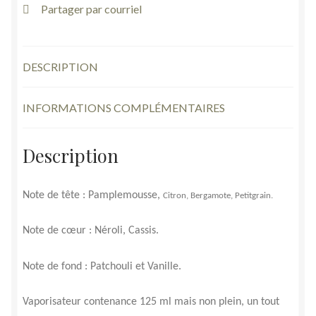
Guerlain
Partager par courriel
moitié
125
ml
DESCRIPTION
INFORMATIONS COMPLÉMENTAIRES
Description
Note de tête :
Pamplemousse,
Citron, Bergamote, Petitgrain.
Note de cœur :
Néroli, Cassis.
Note de fond :
Patchouli et Vanille.
Vaporisateur contenance 125 ml mais non plein, un tout