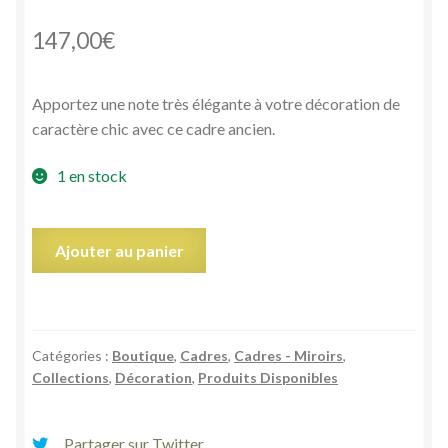
147,00
€
Apportez une note très élégante à votre décoration de
caractère chic avec ce cadre ancien.
1 en stock
quantité
Ajouter au panier
de
Petit
cadre
miniature
Catégories :
Boutique
,
Cadres
,
Cadres - Miroirs
,
portrait
Collections
,
Décoration
,
Produits Disponibles
médaillon
femme
élégante
Partager sur Twitter