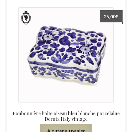
25,00
€
Bonbonnière boite oiseau bleu blanche porcelaine
Deruta Italy vintage
Ajouter au panier