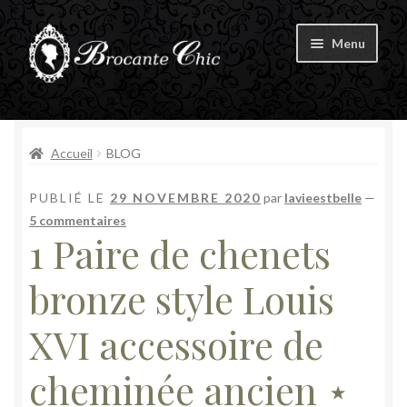
Aller
Aller
Menu
à
au
la
contenu
Ouvrir
navigation
Boutique
le
menu
Ouvrir
Accueil
BLOG
Tous les produits
enfant
le
menu
PUBLIÉ LE
29 NOVEMBRE 2020
par
lavieestbelle
—
Livre d’Or
enfant
5 commentaires
1 Paire de chenets
Contact
bronze style Louis
Mon compte
XVI accessoire de
cheminée ancien ⋆