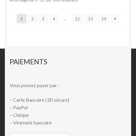
1
2
3
4
…
12
13
14
PAIEMENTS
Vous pouvez payer par :
– Carte Bancaire (3D sécure)
– PayPal
– Chèque
– Virement bancaire