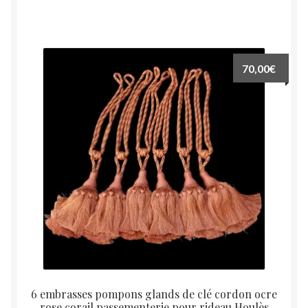
70,00
€
6 embrasses pompons glands de clé cordon ocre
rose corail passementerie pour rideau Houlès