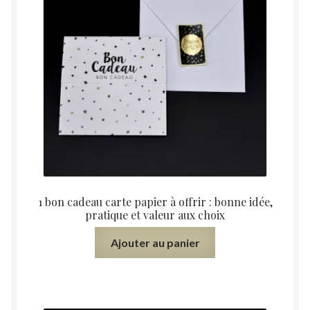
enfant
Appliques
Abats-jours
Ouvrir
Mode Vintage
le
menu
Merceries
enfant
Ouvrir
Collections
le
1 bon cadeau carte papier à offrir : bonne idée,
menu
Rangement
pratique et valeur aux choix
enfant
Ajouter au panier
Petits Meubles d’Appoint
Pour Enfant