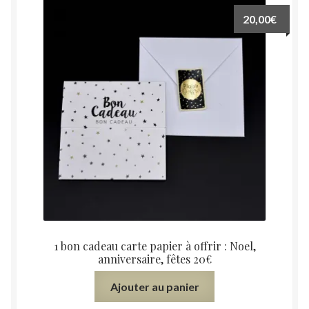
Ouvrir
Tous les produits
20,00
€
le
menu
Livre d’Or
enfant
Contact
Mon compte
1 bon cadeau carte papier à offrir : Noel,
anniversaire, fêtes 20€
Ajouter au panier