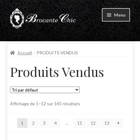
Aller
Aller
Menu
à
au
la
contenu
Ouvrir
navigation
Boutique
le
menu
Ouvrir
Accueil
PRODUITS VENDUS
Tous les produits
enfant
le
Produits Vendus
menu
Produits Disponibles
enfant
Produits Vendus
Livre d’Or
Affichage de 1–12 sur 145 résultats
Contact
1
2
3
4
…
11
12
13
Mon compte