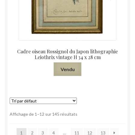
Cadre oiseau Rossignol du Japon lithographie
Leiothrix vintage H 34 x 28 cm
Vendu
Affichage de 1–12 sur 145 résultats
1
2
3
4
…
11
12
13