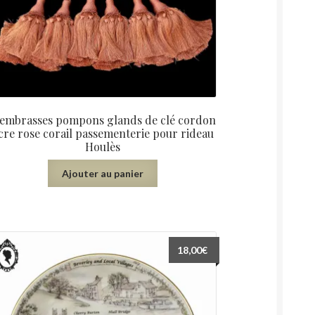
 embrasses pompons glands de clé cordon
cre rose corail passementerie pour rideau
Houlès
Ajouter au panier
18,00
€