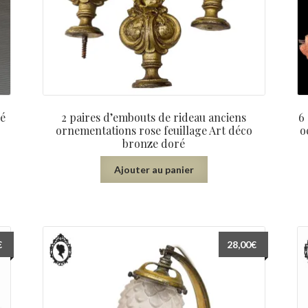
lé
2 paires d’embouts de rideau anciens
6
ornementations rose feuillage Art déco
o
bronze doré
Ajouter au panier
€
28,00
€