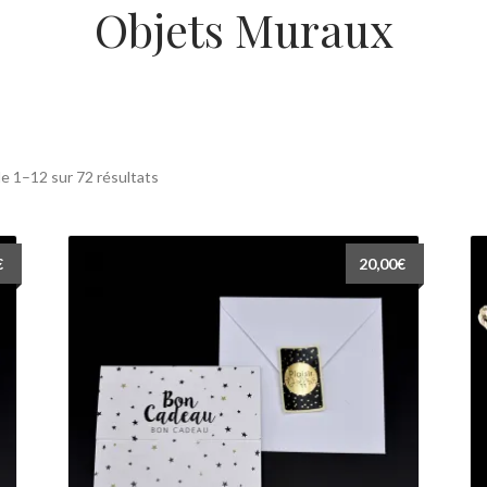
Objets Muraux
e 1–12 sur 72 résultats
€
20,00
€