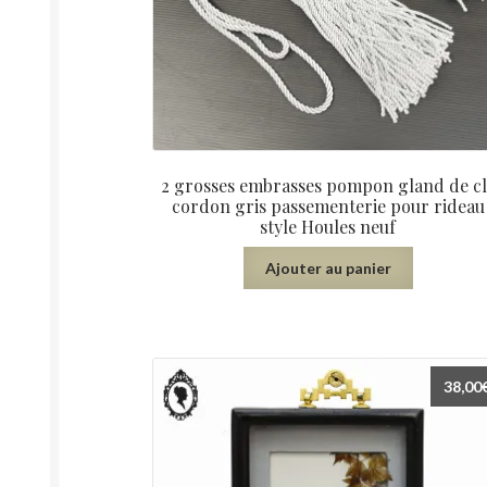
2 grosses embrasses pompon gland de c
cordon gris passementerie pour rideau
style Houles neuf
Ajouter au panier
38,00