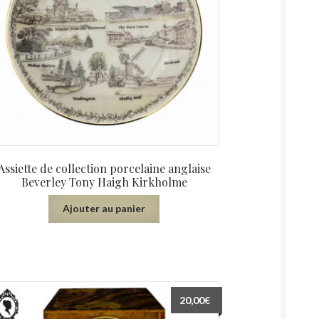
Assiette de collection porcelaine anglaise
Beverley Tony Haigh Kirkholme
Ajouter au panier
20,00
€