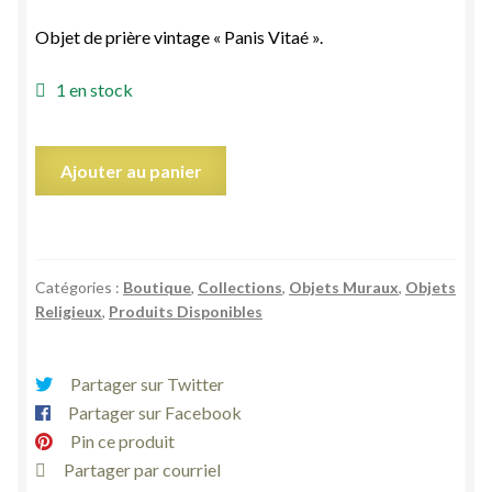
Objet de prière vintage « Panis Vitaé ».
1 en stock
quantité
Ajouter au panier
de
Bénitier
christ
Panis
Catégories :
Boutique
,
Collections
,
Objets Muraux
,
Objets
Vitaé
Religieux
,
Produits Disponibles
en
bois
vintage
Partager sur Twitter
Partager sur Facebook
Pin ce produit
Partager par courriel