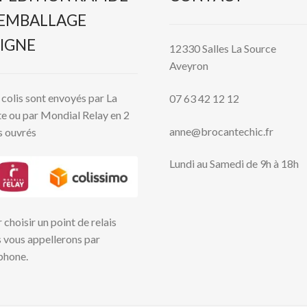
 EMBALLAGE
IGNE
12330 Salles La Source
Aveyron
colis sont envoyés par La
07 63 42 12 12
e ou par Mondial Relay en 2
anne@brocantechic.fr
s ouvrés
Lundi au Samedi de 9h à 18h
 choisir un point de relais
 vous appellerons par
phone.