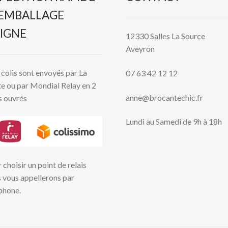
 EMBALLAGE
IGNE
12330 Salles La Source
Aveyron
colis sont envoyés par La
07 63 42 12 12
e ou par Mondial Relay en 2
anne@brocantechic.fr
s ouvrés
Lundi au Samedi de 9h à 18h
 choisir un point de relais
 vous appellerons par
phone.