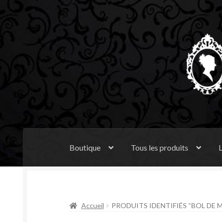
Aller
Aller
à
au
la
contenu
navigation
Boutique
Tous les produits
L
Accueil
PRODUITS IDENTIFIÉS “BOL DE 