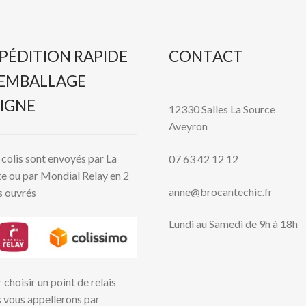
PÉDITION RAPIDE
CONTACT
 EMBALLAGE
IGNE
12330 Salles La Source
Aveyron
colis sont envoyés par La
07 63 42 12 12
e ou par Mondial Relay en 2
anne@brocantechic.fr
s ouvrés
Lundi au Samedi de 9h à 18h
 choisir un point de relais
 vous appellerons par