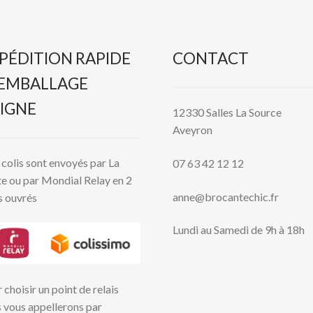
PÉDITION RAPIDE
CONTACT
 EMBALLAGE
IGNE
12330 Salles La Source
Aveyron
colis sont envoyés par La
07 63 42 12 12
e ou par Mondial Relay en 2
anne@brocantechic.fr
s ouvrés
Lundi au Samedi de 9h à 18h
 choisir un point de relais
 vous appellerons par