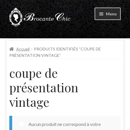
Aller
Aller
Menu
à
au
la
contenu
Ouvrir
navigation
Boutique
le
menu
Ouvrir
Accueil
PRODUITS IDENTIFIÉS “COUPE DE
Tous les produits
enfant
le
PRÉSENTATION VINTAGE”
menu
Livre d’Or
coupe de
enfant
Contact
présentation
Mon compte
vintage
Aucun produit ne correspond à votre