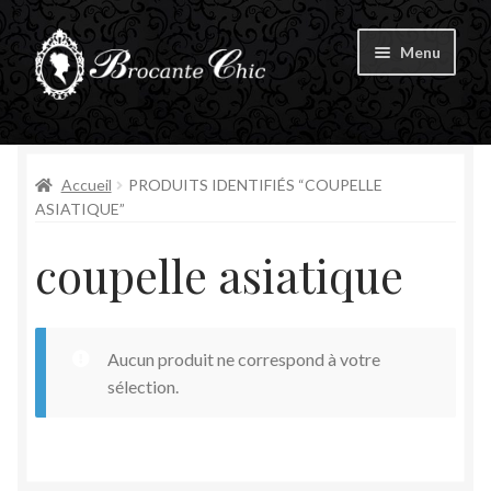
Aller
Aller
Menu
à
au
la
contenu
Ouvrir
navigation
Boutique
le
menu
Ouvrir
Accueil
PRODUITS IDENTIFIÉS “COUPELLE
Tous les produits
enfant
le
ASIATIQUE”
menu
Livre d’Or
coupelle asiatique
enfant
Contact
Aucun produit ne correspond à votre
Mon compte
sélection.