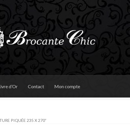
ivre d’Or
Contact
Mon compte
URE PIQUÉE 235 X 270”