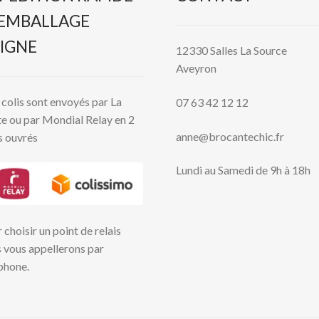
 EMBALLAGE
IGNE
12330 Salles La Source
Aveyron
colis sont envoyés par La
07 63 42 12 12
e ou par Mondial Relay en 2
anne@brocantechic.fr
s ouvrés
Lundi au Samedi de 9h à 18h
 choisir un point de relais
 vous appellerons par
phone.