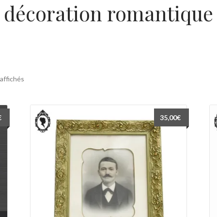
décoration romantique
 affichés
€
35,00
€