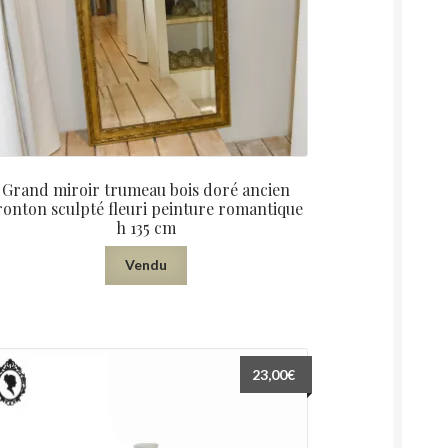
Grand miroir trumeau bois doré ancien
ronton sculpté fleuri peinture romantique
h 135 cm
Vendu
23,00
€