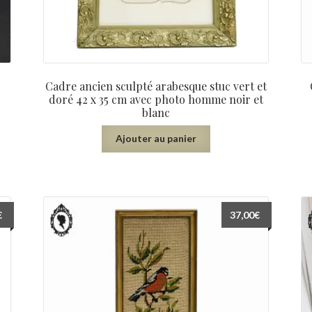
Cadre ancien sculpté arabesque stuc vert et
doré 42 x 35 cm avec photo homme noir et
blanc
Ajouter au panier
€
37,00
€