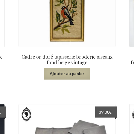
x
Cadre or doré tapisserie broderie oiseaux
fond beige vintage
f
Ajouter au panier
€
39,00
€