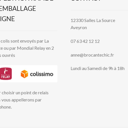
 EMBALLAGE
IGNE
12330 Salles La Source
Aveyron
colis sont envoyés par La
07 63 42 12 12
e ou par Mondial Relay en 2
anne@brocantechic.fr
s ouvrés
Lundi au Samedi de 9h à 18h
 choisir un point de relais
 vous appellerons par
phone.