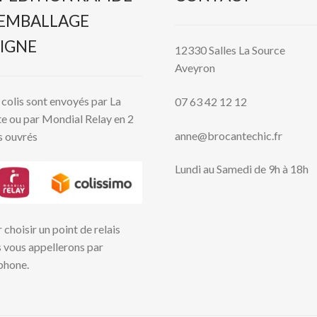
 EMBALLAGE
IGNE
12330 Salles La Source
Aveyron
colis sont envoyés par La
07 63 42 12 12
e ou par Mondial Relay en 2
anne@brocantechic.fr
s ouvrés
Lundi au Samedi de 9h à 18h
 choisir un point de relais
 vous appellerons par
phone.