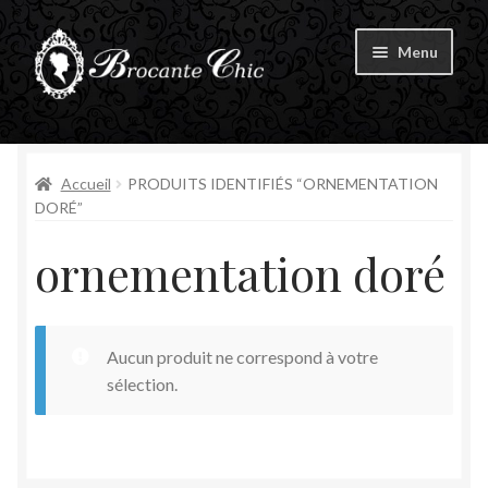
Aller
Aller
Menu
à
au
la
contenu
Ouvrir
navigation
Boutique
le
menu
Ouvrir
Accueil
PRODUITS IDENTIFIÉS “ORNEMENTATION
Tous les produits
enfant
le
DORÉ”
menu
Livre d’Or
ornementation doré
enfant
Contact
Aucun produit ne correspond à votre
Mon compte
sélection.