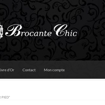
ivre d’Or
Contact
Mon compte
 PIED”