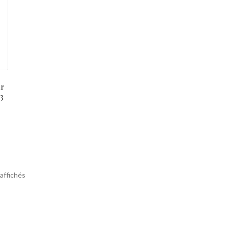
ur
3
 affichés