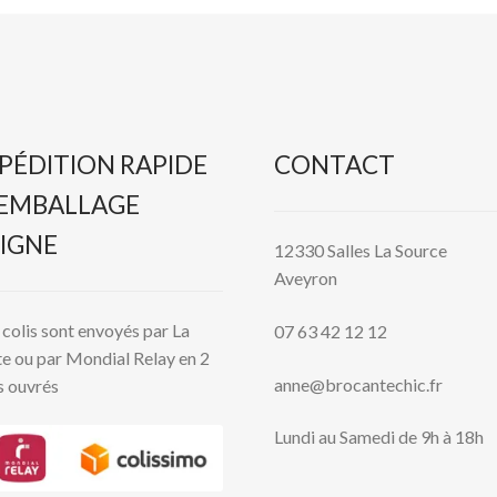
PÉDITION RAPIDE
CONTACT
 EMBALLAGE
IGNE
12330 Salles La Source
Aveyron
colis sont envoyés par La
07 63 42 12 12
e ou par Mondial Relay en 2
anne@brocantechic.fr
s ouvrés
Lundi au Samedi de 9h à 18h