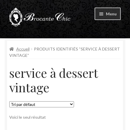
Aller
Aller
Menu
à
au
la
contenu
Ouvrir
navigation
Boutique
le
menu
Ouvrir
Accueil
PRODUITS IDENTIFIÉS “SERVICE À DESSERT
Tous les produits
enfant
le
VINTAGE”
menu
Livre d’Or
service à dessert
enfant
Contact
vintage
Mon compte
Voici le seul résultat