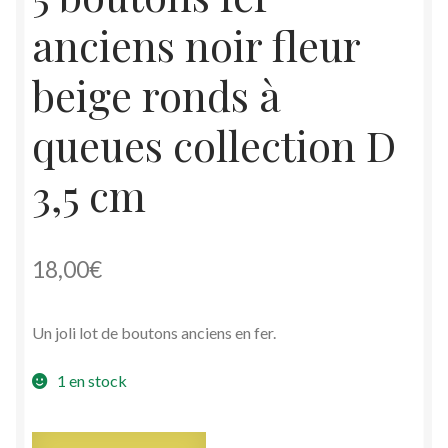
anciens noir fleur
beige ronds à
queues collection D
3,5 cm
18,00
€
Un joli lot de boutons anciens en fer.
1 en stock
quantité