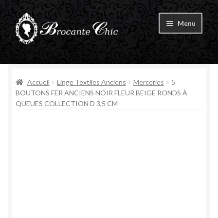
Aller
Aller
Menu
à
au
la
contenu
Ouvrir
navigation
Boutique
le
menu
Ouvrir
Accueil
Linge Textiles Anciens
Merceries
5
Tous les produits
enfant
le
BOUTONS FER ANCIENS NOIR FLEUR BEIGE RONDS À
QUEUES COLLECTION D 3,5 CM
menu
Livre d’Or
enfant
Contact
Mon compte