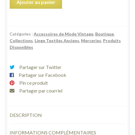
Ajouter au panier
de
5
boutons
fer
Catégories :
Accessoires de Mode Vintage
,
Boutique
,
anciens
Collections
,
Linge Textiles Anciens
,
Merceries
,
Produits
noir
Disponibles
fleur
beige
ronds
Partager sur Twitter
à
Partager sur Facebook
queues
Pin ce produit
collection
Partager par courriel
D
3,5
cm
DESCRIPTION
INFORMATIONS COMPLÉMENTAIRES