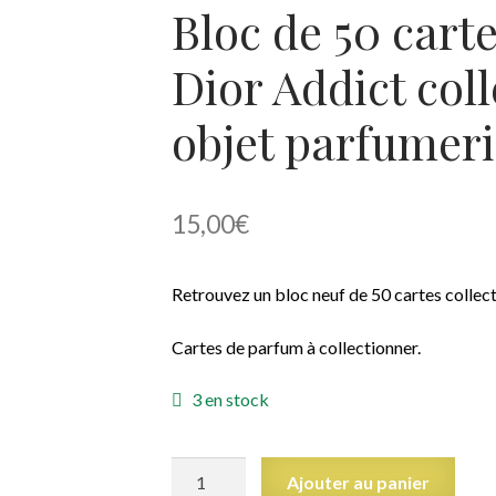
Bloc de 50 cart
Dior Addict col
objet parfumer
15,00
€
Retrouvez un bloc neuf de 50 cartes collect
Cartes de parfum à collectionner.
3 en stock
quantité
Ajouter au panier