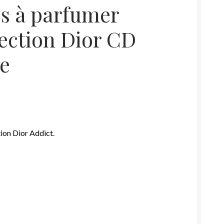
es à parfumer
lection Dior CD
ie
ion Dior Addict.