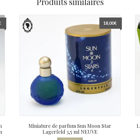
Produits similaires
€
18,00
€
n
Miniature de parfum Sun Moon Star
L
n
Lagerfeld 3,5 ml NEUVE