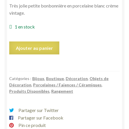
Très jolie petite bonbonnière en porcelaine blanc crème
vintage.
1 en stock
quantité
Ajouter au panier
de
Boite
bonbonnière
porcelaine
Catégories :
Bijoux
,
Boutique
,
Décoration
,
Objets de
crème
Décoration
,
Porcelaines / Faïences / Céramiques
,
shabby
Produits Disponibles
,
Rangement
chic
vintage
Partager sur Twitter
Partager sur Facebook
Pin ce produit