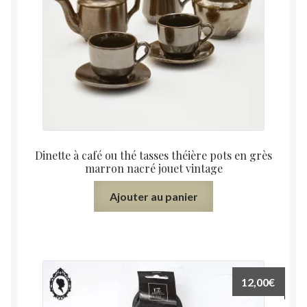
Dinette à café ou thé tasses théière pots en grès
marron nacré jouet vintage
Ajouter au panier
12,00
€