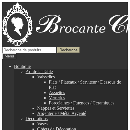
Aller
Aller
à
au
la
contenu
navigation
Recherche
Recherche
pour :
Menu
Boutique
Art de la Table
Vaisselles
Plats / Plateaux / Serviteur / Dessous de
Plat
Assiettes
Verreries
Porcelaines / Faïences / Céramiques
Nappes et Serviettes
Argenterie / Métal Argenté
Décorations
Vases
Objets de Décoration