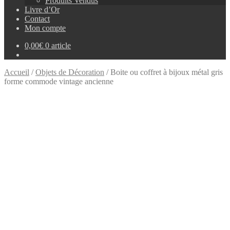
Produits Vendus
Livre d’Or
Contact
Mon compte
0,00
€
0 article
Accueil
/
Objets de Décoration
/
Boite ou coffret à bijoux métal gris
forme commode vintage ancienne