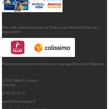
EXPÉDITION RAPIDE et EMBALLAGE SOIGNE
Nos colis sont envoyés par La Poste ou par Mondial Relay en 2
jours ouvrés
Pour choisir un point de relais nous vous appellerons par téléphone.
CONTACT
12330 Salles La Source
Aveyron
07 63 42 12 12
anne@brocantechic.fr