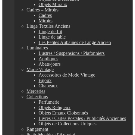
Objets Muraux
Cadres – Miroirs
Cadres
Miroirs
Linge Textiles Anciens
Linge de Lit
Linge de table
Les Petites Aubaines de Linge Ancien
Luminaires
Lustres / Suspensions / Plafonniers
Appliques
Abats-jours
Mode Vintage
Accessoires de Mode Vintage
Bijoux
Chapeaux
Merceries
Collections
Parfumerie
Objets Religieux
Objets Emaux Cloisonnés
Livres / Cartes Postales / Publicités Anciennes
Objets de Collections Uniques
Rangement
Petits Meubles d’Appoint