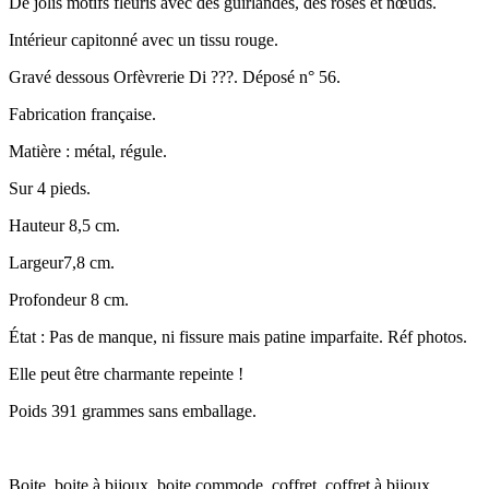
De jolis motifs fleuris avec des guirlandes, des roses et nœuds.
Intérieur capitonné avec un tissu rouge.
Gravé dessous Orfèvrerie Di ???. Déposé n° 56.
Fabrication française.
Matière : métal, régule.
Sur 4 pieds.
Hauteur 8,5 cm.
Largeur7,8 cm.
Profondeur 8 cm.
État : Pas de manque, ni fissure mais patine imparfaite. Réf photos.
Elle peut être charmante repeinte !
Poids 391 grammes sans emballage.
Boite, boite à bijoux, boite commode, coffret, coffret à bijoux,