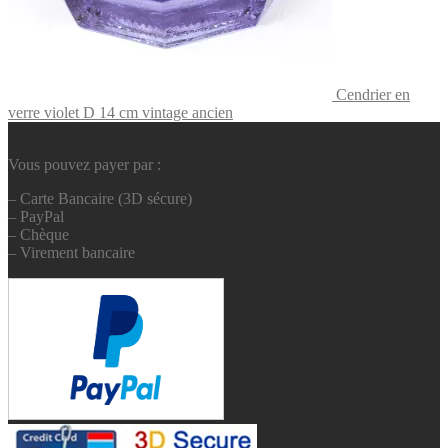
Cendrier en
verre violet D 14 cm vintage ancien
PAIEMENTS
Vous pouvez payer par :
– Carte Bancaire (3D sécure)
– PayPal
– Chèque
– Virement bancaire