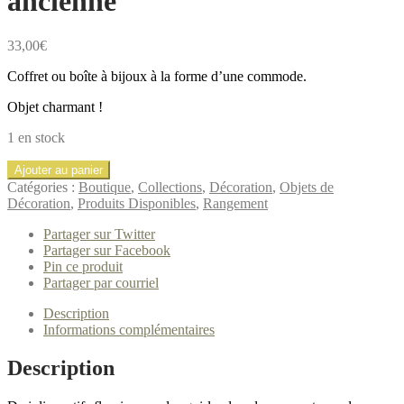
ancienne
33,00
€
Coffret ou boîte à bijoux à la forme d’une commode.
Objet charmant !
1 en stock
quantité
Ajouter au panier
de
Catégories :
Boutique
,
Collections
,
Décoration
,
Objets de
Boite
Décoration
,
Produits Disponibles
,
Rangement
ou
coffret
Partager sur Twitter
à
Partager sur Facebook
bijoux
Pin ce produit
métal
Partager par courriel
gris
forme
Description
commode
Informations complémentaires
vintage
ancienne
Description