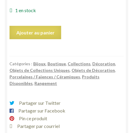
1 en stock
quantité
Ajouter au panier
de
Bonbonnière
ancienne
ronde
Catégories :
Bijoux
,
Boutique
,
Collections
,
Décoration
,
boîte
Objets de Collections Uniques
,
Objets de Décoration
,
porcelaine
Porcelaines / Faïences / Céramiques
,
Produits
biscuit
Disponibles
,
Rangement
vert
tendre
Partager sur Twitter
blanche
Partager sur Facebook
fées
Pin ce produit
Partager par courriel