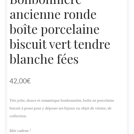
ancienne ronde
boîte porcelaine
biscuit vert tendre
blanche fées
42,00
€
Très jolie, douce et romantique bonbonnière, boîte en porcelaine
biscuit à poser pour y déposer ses bijoux ou objet de vitrine, de
collection.
Idée cadeau !