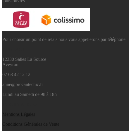
jours ouvrés
Pour choisir un point de relais nous vous appellerons par téléphone.
CONTACT
12330 Salles La Source
Aveyron
07 63 42 12 12
anne@brocantechic.fr
Lundi au Samedi de 9h à 18h
INFORMATIONS
Mentions L
égales
Conditions Générales de
Vente