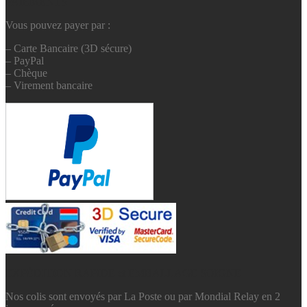
PAIEMENTS
Vous pouvez payer par :
– Carte Bancaire (3D sécure)
– PayPal
– Chèque
– Virement bancaire
EXPÉDITION RAPIDE et EMBALLAGE SOIGNE
Nos colis sont envoyés par La Poste ou par Mondial Relay en 2