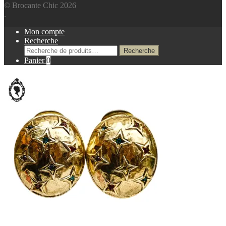
© Brocante Chic 2026
.
Mon compte
Recherche
Recherche
Recherche
pour :
Panier
0