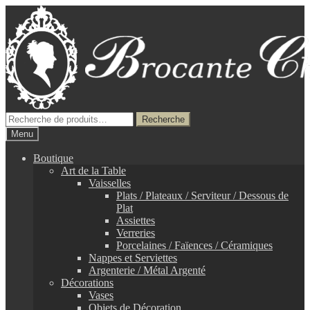
Aller
Aller
à
au
la
contenu
navigation
Recherche
Recherche
pour :
Menu
Boutique
Art de la Table
Vaisselles
Plats / Plateaux / Serviteur / Dessous de
Plat
Assiettes
Verreries
Porcelaines / Faïences / Céramiques
Nappes et Serviettes
Argenterie / Métal Argenté
Décorations
Vases
Objets de Décoration