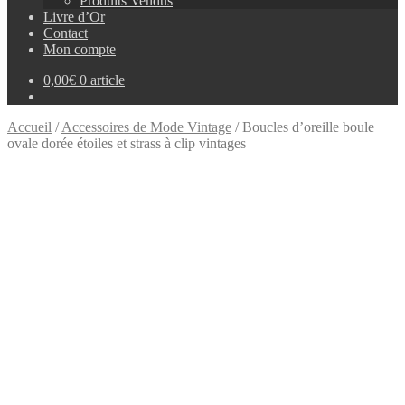
Produits Vendus
Livre d’Or
Contact
Mon compte
0,00
€
0 article
Accueil
/
Accessoires de Mode Vintage
/
Boucles d’oreille boule
ovale dorée étoiles et strass à clip vintages