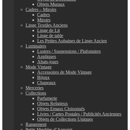
Objets Muraux
Cadres – Miroirs
Cadres
Miroirs
Linge Textiles Anciens
Linge de Lit
Linge de table
Les Petites Aubaines de Linge Ancien
Luminaires
Lustres / Suspensions / Plafonniers
Appliques
Abats-jours
Mode Vintage
Accessoires de Mode Vintage
Bijoux
Chapeaux
Merceries
Collections
Parfumerie
Objets Religieux
Objets Emaux Cloisonnés
Livres / Cartes Postales / Publicités Anciennes
Objets de Collections Uniques
Rangement
Petits Meubles d’Appoint