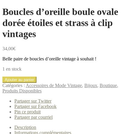
Boucles d’oreille boule ovale
dorée étoiles et strass à clip
vintages
34,00
€
Belle paire de boucles d’oreille vintage à souhait !
1 en stock
quantité
Ajouter au panier
de
Catégories :
Accessoires de Mode Vintage
,
Bijoux
,
Boutique
,
Boucles
Produits Disponibles
d’oreille
boule
Partager sur Twitter
ovale
Partager sur Facebook
dorée
Pin ce produit
étoiles
Partager par courriel
et
strass
Description
à
Informations complémentaires