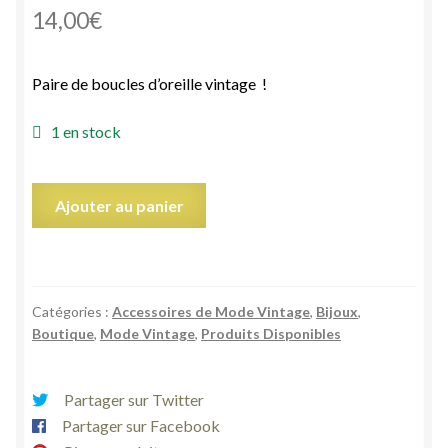
14,00
€
Paire de boucles d’oreille vintage !
1 en stock
quantité
Ajouter au panier
de
Boucles
d’oreilles
métal
Catégories :
Accessoires de Mode Vintage
,
Bijoux
,
gris
Boutique
,
Mode Vintage
,
Produits Disponibles
croissant
de
lune
Partager sur Twitter
vintage
Partager sur Facebook