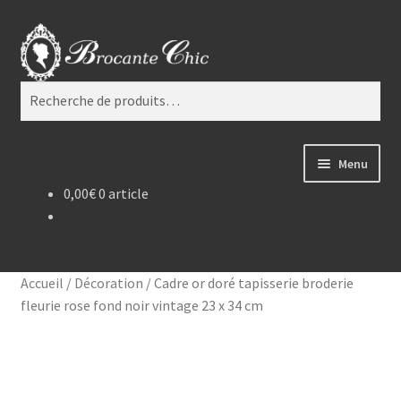
Aller
Aller
Recherche
à
au
la
contenu
Recherche
navigation
pour :
Menu
0,00
€
0 article
Boutique
Tous les produits
Accueil
/
Décoration
/
Cadre or doré tapisserie broderie
Livre d’Or
fleurie rose fond noir vintage 23 x 34 cm
Contact
Mon compte