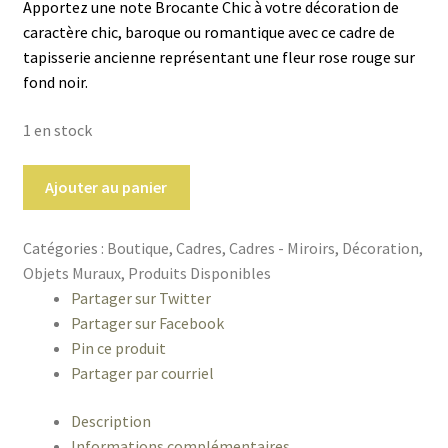
Apportez une note Brocante Chic à votre décoration de
caractère chic, baroque ou romantique avec ce cadre de
tapisserie ancienne représentant une fleur rose rouge sur
fond noir.
1 en stock
quantité
Ajouter au panier
de
Cadre
Catégories :
Boutique
,
Cadres
,
Cadres - Miroirs
,
Décoration
,
or
Objets Muraux
,
Produits Disponibles
doré
Partager sur Twitter
tapisserie
Partager sur Facebook
broderie
Pin ce produit
fleurie
Partager par courriel
rose
fond
Description
noir
Informations complémentaires