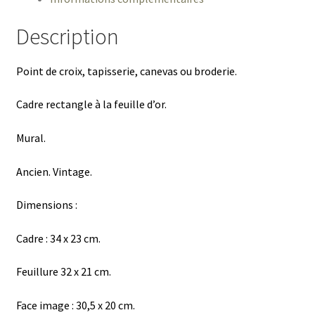
vintage
23
Description
x
34
Point de croix, tapisserie, canevas ou broderie.
cm
Cadre rectangle à la feuille d’or.
Mural.
Ancien. Vintage.
Dimensions :
Cadre : 34 x 23 cm.
Feuillure 32 x 21 cm.
Face image : 30,5 x 20 cm.