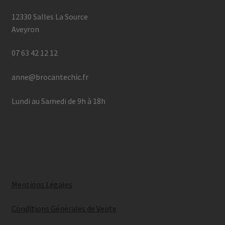
12330 Salles La Source
Aveyron
07 63 42 12 12
anne@brocantechic.fr
Lundi au Samedi de 9h à 18h
INFORMATIONS
Mentions L
égales
Conditions Générales de
Vente