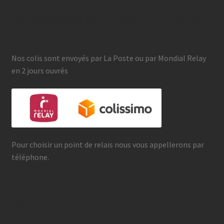
EXPÉDITION RAPIDE et EMBALLAGE SOIGNE
Nos colis sont envoyés par La Poste ou par Mondial Relay
en 2 jours ouvrés
Pour choisir un point de relais nous vous appellerons par
téléphone.
CONTACT