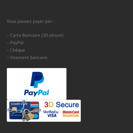
Vous pouvez payer par :
– Carte Bancaire (3D sécure)
– PayPal
– Chèque
– Virement bancaire