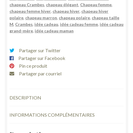
chapeau Crambes
,
chapeau élégant
,
Chapeau femme
,
chapeau femme hiver
,
chapeau hiver
,
chapeau hiver
polaire
,
chapeau marron
,
chapeau polaire
,
chapeau taille
M
,
Crambes
,
idée cadeau
,
idée cadeau femme
,
idée cadeau
grand-mère
,
idée cadeau maman
Partager sur Twitter
Partager sur Facebook
Pin ce produit
Partager par courriel
DESCRIPTION
INFORMATIONS COMPLÉMENTAIRES