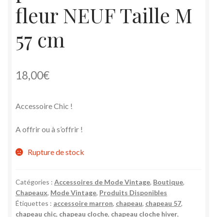
fleur NEUF Taille M
57 cm
18,00
€
Accessoire Chic !
A offrir ou à s’offrir !
Rupture de stock
Catégories :
Accessoires de Mode Vintage
,
Boutique
,
Chapeaux
,
Mode Vintage
,
Produits Disponibles
Étiquettes :
accessoire marron
,
chapeau
,
chapeau 57
,
chapeau chic
,
chapeau cloche
,
chapeau cloche hiver
,