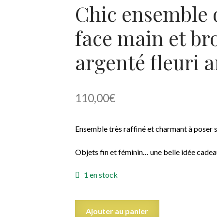
Chic ensemble d
face main et br
argenté fleuri 
110,00
€
Ensemble très raffiné et charmant à poser 
Objet
s
fin et féminin… une belle idée cadea
1 en stock
quantité
Ajouter au panier