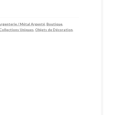
rgenterie / Métal Argenté
,
Boutique
,
Collections Uniques
,
Objets de Décoration
,