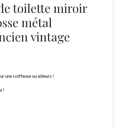
e toilette miroir
osse métal
ancien vintage
sur une coiffeuse
ou ailleurs
!
u !