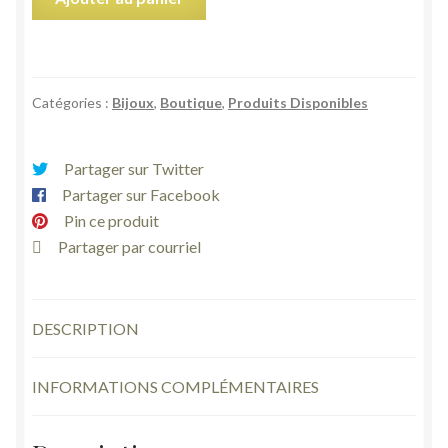
de
Chic
gros
bracelet
Catégories :
Bijoux
,
Boutique
,
Produits Disponibles
manchette
jonc
large
Partager sur Twitter
bombé
Partager sur Facebook
métal
Pin ce produit
acier
Partager par courriel
gris
et
motif
DESCRIPTION
noir
INFORMATIONS COMPLÉMENTAIRES