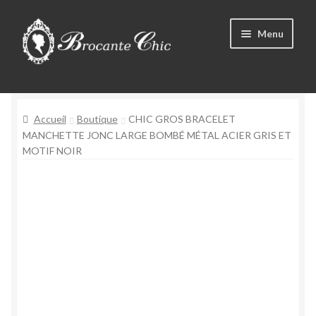
Aller
Aller
Menu
à
au
la
contenu
Ouvrir
navigation
Boutique
le
menu
Ouvrir
Accueil
Boutique
CHIC GROS BRACELET
Tous les produits
enfant
le
MANCHETTE JONC LARGE BOMBÉ MÉTAL ACIER GRIS ET
MOTIF NOIR
menu
Livre d’Or
enfant
Contact
Mon compte