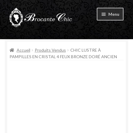
Aller
Aller
Menu
à
au
la
contenu
Ouvrir
navigation
Boutique
le
menu
Ouvrir
Accueil
Produits Vendus
CHIC LUSTRE À
Tous les produits
enfant
le
PAMPILLES EN CRISTAL 4 FEUX BRONZE DORÉ ANCIEN
menu
Livre d’Or
enfant
Contact
Mon compte