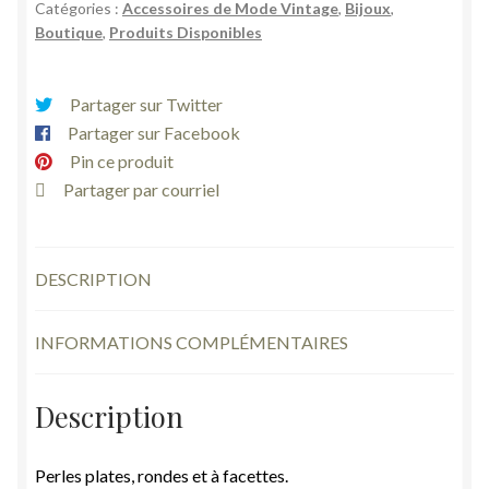
Catégories :
Accessoires de Mode Vintage
,
Bijoux
,
nacre
Boutique
,
Produits Disponibles
rose
orange
jaune
Partager sur Twitter
bleu
Partager sur Facebook
vert
Pin ce produit
vintage
Partager par courriel
DESCRIPTION
INFORMATIONS COMPLÉMENTAIRES
Description
Perles plates, rondes et à facettes.