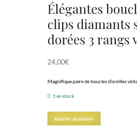
Élégantes boucle
clips diamants s
dorées 3 rangs 
24,00
€
Magnifique paire de boucles d’oreilles vinta
1 en stock
quantité
Ajouter au panier
de
Élégantes