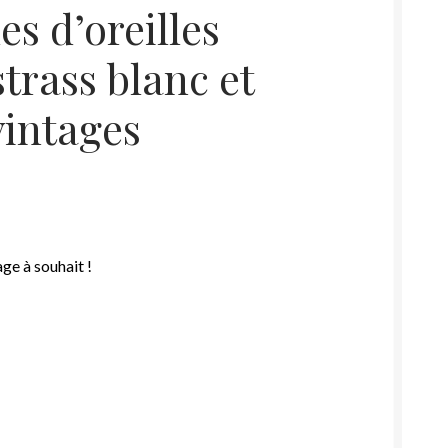
s d’oreilles
trass blanc et
vintages
ge à souhait !