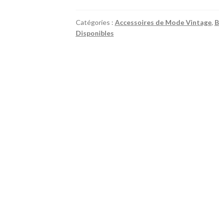
boucles
d’oreilles
Catégories :
Accessoires de Mode Vintage
,
B
clips
Disponibles
diamants
strass
blanc
et
dorées
3
rangs
vintages