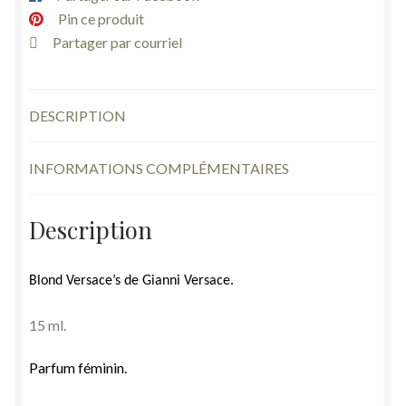
15
Pin ce produit
ml
Partager par courriel
vintage
neuf
DESCRIPTION
INFORMATIONS COMPLÉMENTAIRES
Description
Blond Versace’s de Gianni Versace.
15 ml.
Parfum féminin.