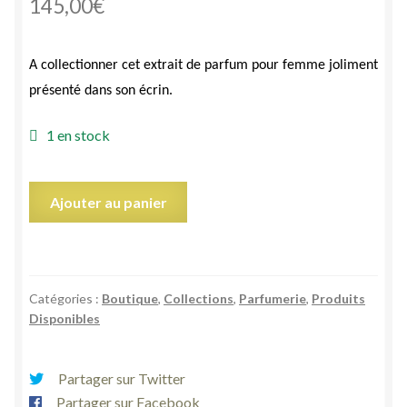
145,00
€
A collectionner cet
extrait
de
parfum pour
fe
mme
joliment
présenté dans son écrin
.
1 en stock
quantité
Ajouter au panier
de
Extrait
de
parfum
Catégories :
Boutique
,
Collections
,
Parfumerie
,
Produits
Versace’s
Disponibles
Blond
de
Gianni
Partager sur Twitter
Versace
Partager sur Facebook