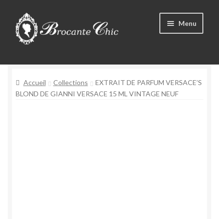
Aller
Aller
Menu
à
au
la
contenu
Ouvrir
navigation
Boutique
le
menu
Ouvrir
Accueil
Collections
EXTRAIT DE PARFUM VERSACE’S
Tous les produits
enfant
le
BLOND DE GIANNI VERSACE 15 ML VINTAGE NEUF
menu
Livre d’Or
enfant
Contact
Mon compte