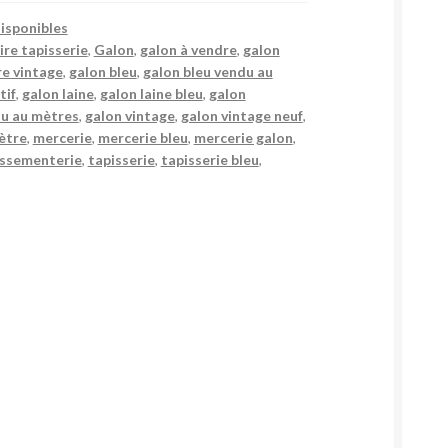
isponibles
ire tapisserie
,
Galon
,
galon à vendre
,
galon
re vintage
,
galon bleu
,
galon bleu vendu au
tif
,
galon laine
,
galon laine bleu
,
galon
du au mètres
,
galon vintage
,
galon vintage neuf
,
ètre
,
mercerie
,
mercerie bleu
,
mercerie galon
,
ssementerie
,
tapisserie
,
tapisserie bleu
,