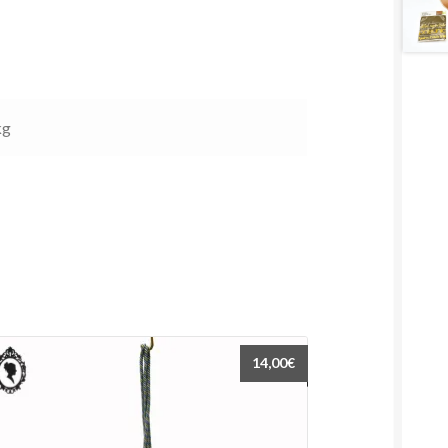
kg
14,00
€