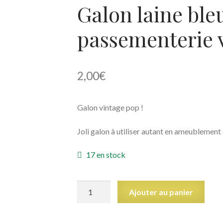
Galon laine ble
passementerie 
2,00
€
Galon vintage pop !
Joli galon à utiliser autant en ameublement 
17 en stock
quantité
Ajouter au panier
de
Galon