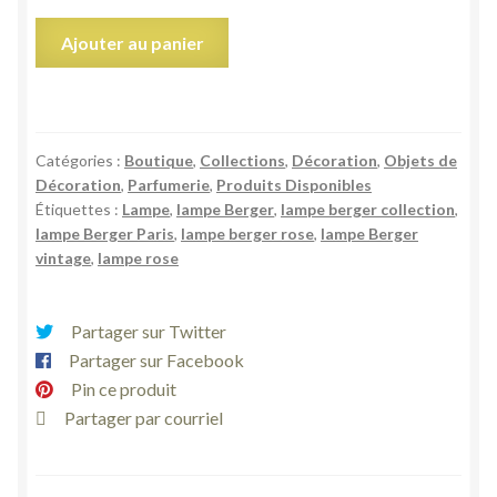
quantité
Ajouter au panier
de
Lampe
collection
berger
Catégories :
Boutique
,
Collections
,
Décoration
,
Objets de
Paris
Décoration
,
Parfumerie
,
Produits Disponibles
rose
Étiquettes :
Lampe
,
lampe Berger
,
lampe berger collection
,
vif
lampe Berger Paris
,
lampe berger rose
,
lampe Berger
verre
vintage
,
lampe rose
épais
fleur
Partager sur Twitter
Partager sur Facebook
Pin ce produit
Partager par courriel