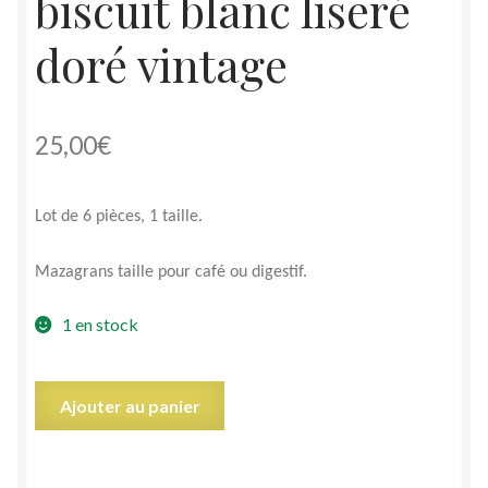
biscuit blanc liseré
doré vintage
25,00
€
Lot de 6 pièces, 1 taille.
Mazagrans taille pour café ou digestif.
1 en stock
quantité
Ajouter au panier
de
Lot
6