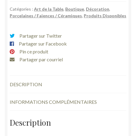
verres
Catégories :
Art de la Table
,
Boutique
,
Décoration
,
bas
Porcelaines / Faïences / Céramiques
,
Produits Disponibles
sur
pied
mazagrans
Partager sur Twitter
biscuit
Partager sur Facebook
blanc
Pin ce produit
liseré
Partager par courriel
doré
vintage
DESCRIPTION
INFORMATIONS COMPLÉMENTAIRES
Description