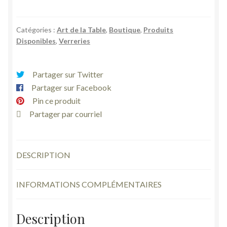
9
verres
Catégories :
Art de la Table
,
Boutique
,
Produits
en
Disponibles
,
Verreries
verre
épais
shot
Partager sur Twitter
liqueur
Partager sur Facebook
digestif
Pin ce produit
vintage
Partager par courriel
DESCRIPTION
INFORMATIONS COMPLÉMENTAIRES
Description