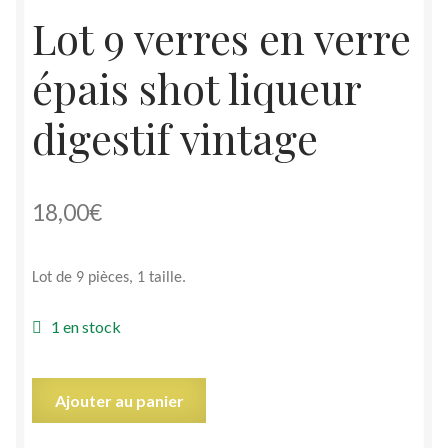
Lot 9 verres en verre
épais shot liqueur
digestif vintage
18,00
€
Lot de 9 pièces, 1 taille.
1 en stock
quantité
Ajouter au panier
de
Lot