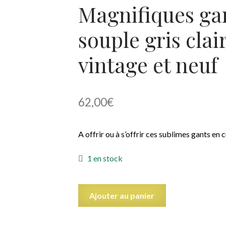
Magnifiques ga
souple gris clai
vintage et neuf
62,00
€
A offrir ou à s’offrir ces sublimes gants en 
1 en stock
quantité
Ajouter au panier
de
Magnifiques