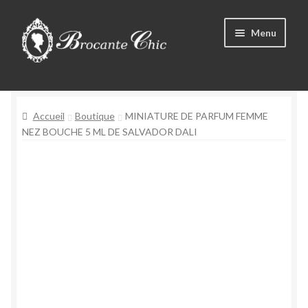
Aller
Aller
Menu
à
au
la
contenu
navigation
Boutique
Accueil
Boutique
MINIATURE DE PARFUM FEMME
Tous les produits
NEZ BOUCHE 5 ML DE SALVADOR DALI
Livre d’Or
Contact
Mon compte