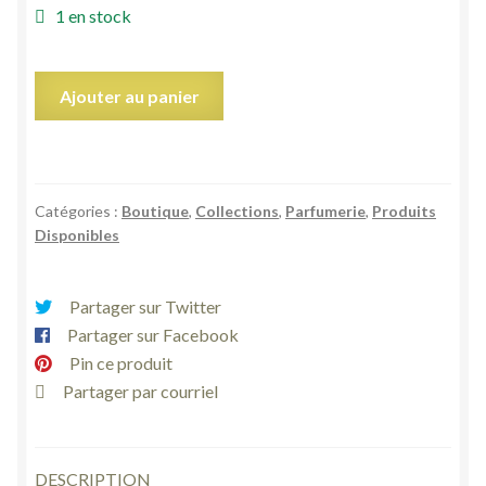
1 en stock
quantité
Ajouter au panier
de
Miniature
de
parfum
Catégories :
Boutique
,
Collections
,
Parfumerie
,
Produits
femme
Disponibles
nez
bouche
5
Partager sur Twitter
ml
Partager sur Facebook
de
Pin ce produit
Salvador
Partager par courriel
Dali
DESCRIPTION