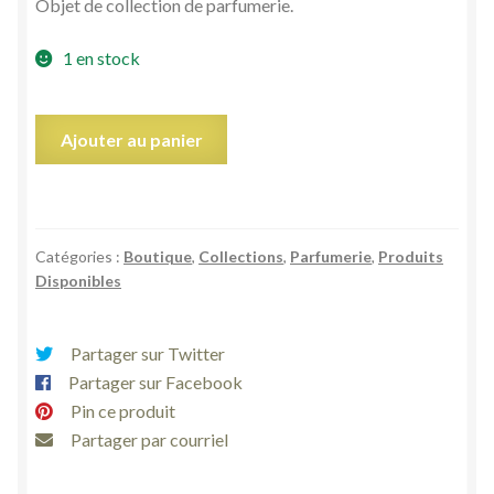
Objet de collection de parfumerie.
1 en stock
quantité
Ajouter au panier
de
Miniature
de
parfum
Catégories :
Boutique
,
Collections
,
Parfumerie
,
Produits
Insolence
Disponibles
de
Guerlain
Eau
Partager sur Twitter
de
Partager sur Facebook
toilette
Pin ce produit
5
Partager par courriel
ml
Paris