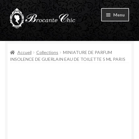
Aller
Aller
Menu
à
au
la
contenu
Ouvrir
navigation
Boutique
le
menu
Ouvrir
Accueil
Collections
MINIATURE DE PARFUM
Tous les produits
enfant
le
INSOLENCE DE GUERLAIN EAU DE TOILETTE 5 ML PARIS
menu
Livre d’Or
enfant
Contact
Mon compte