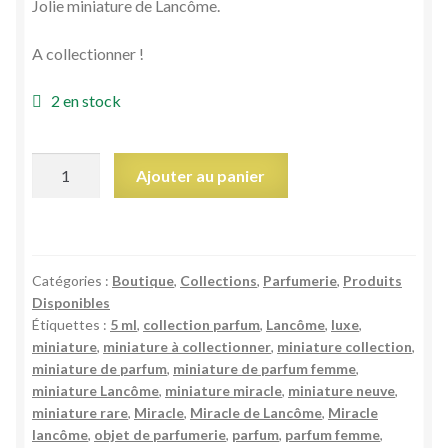
Jolie miniature de Lancôme.
A collectionner !
2 en stock
quantité
Ajouter au panier
de
Miniature
eau
de
Catégories :
Boutique
,
Collections
,
Parfumerie
,
Produits
parfum
Disponibles
Miracle
Étiquettes :
5 ml
,
collection parfum
,
Lancôme
,
luxe
,
Lancôme
miniature
,
miniature à collectionner
,
miniature collection
,
5
miniature de parfum
,
miniature de parfum femme
,
ml
miniature Lancôme
,
miniature miracle
,
miniature neuve
,
miniature rare
,
Miracle
,
Miracle de Lancôme
,
Miracle
NEUVE
lancôme
,
objet de parfumerie
,
parfum
,
parfum femme
,