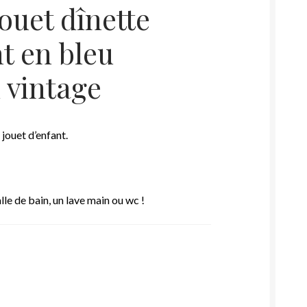
ouet dînette
nt en bleu
 vintage
jouet d’enfant.
lle de bain, un lave main ou wc !