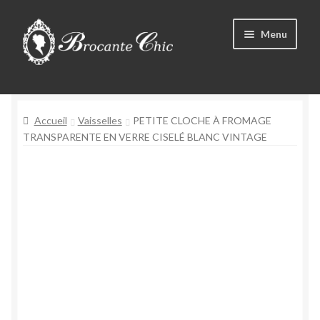
Aller
Aller
Menu
à
au
la
contenu
navigation
Boutique
Accueil
Vaisselles
PETITE CLOCHE À FROMAGE
Tous les produits
TRANSPARENTE EN VERRE CISELÉ BLANC VINTAGE
Livre d’Or
Contact
Mon compte