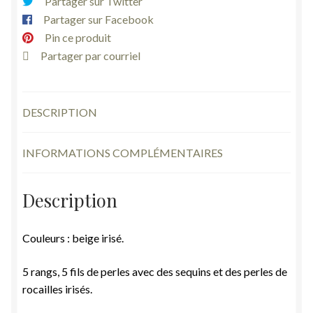
Partager sur Twitter
multi
Partager sur Facebook
rangs
Pin ce produit
5
Partager par courriel
rangs
DESCRIPTION
INFORMATIONS COMPLÉMENTAIRES
Description
Couleurs : beige irisé.
5 rangs, 5 fils de perles avec des sequins et des perles de
rocailles irisés.